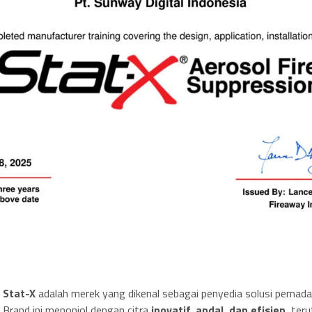
Stat-X
adalah merek yang dikenal sebagai penyedia solusi pemada
Brand ini menonjol dengan citra
inovatif, andal, dan efisien
, ter