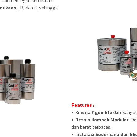
untuk mencegah kebakaran
rmukaan)
, B, dan C, sehingga
Features :
•
Kinerja Agen Efektif
: Sanga
•
Desain Kompak Modular
: De
dan berat terbatas.
•
Instalasi Sederhana dan E