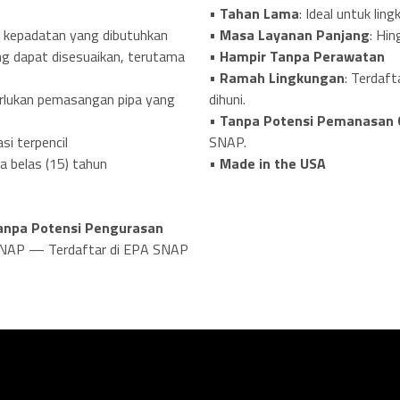
•
Tahan Lama
: Ideal untuk lin
•
Masa Layanan Panjang
: Hi
n kepadatan yang dibutuhkan
•
Hampir Tanpa Perawatan
g dapat disesuaikan, terutama
•
Ramah Lingkungan
: Terdaft
dihuni.
rlukan pemasangan pipa yang
•
Tanpa Potensi Pemanasan G
SNAP.
si terpencil
•
Made in the USA
a belas (15) tahun
anpa Potensi Pengurasan
 SNAP — Terdaftar di EPA SNAP