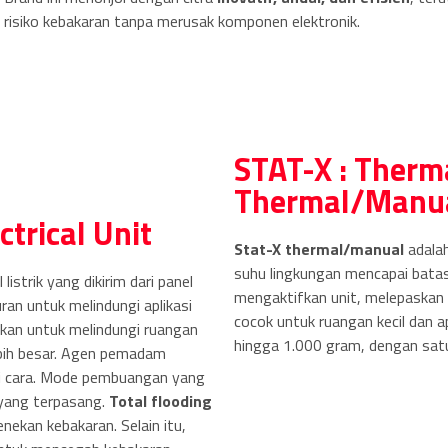
risiko kebakaran tanpa merusak komponen elektronik.
STAT-X :
Therma
Thermal/Manua
ctrical Unit
Stat-X thermal/manual
adalah
suhu lingkungan mencapai bata
 listrik yang dikirim dari panel
mengaktifkan unit, melepaskan 
uran untuk melindungi aplikasi
cocok untuk ruangan kecil dan a
akan untuk melindungi ruangan
hingga 1.000 gram, dengan satu
ebih besar. Agen pemadam
ai cara. Mode pembuangan yang
ang terpasang.
Total flooding
ekan kebakaran. Selain itu,