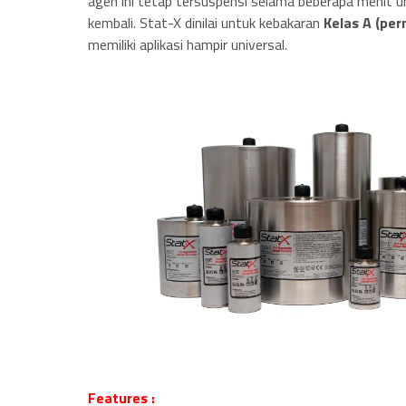
agen ini tetap tersuspensi selama beberapa menit 
kembali. Stat-X dinilai untuk kebakaran
Kelas A (pe
memiliki aplikasi hampir universal.
Features :