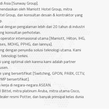
 di Asia [Sunway Group].
mendasikan oleh Marriott Hotel Group, mitra
otel Group, dan konsultan desain & kontraktor yang
up.
al dengan pengalaman lebih dari 20 tahun di industri
ang konsultan perhotelan.
perator internasional utama [Marriott, Hilton, IHG,
enses, MOHG, PPHG, dan lainnya].
ung dengan penyedia solusi teknologi utama. Kami
teknologi terkini.
i yang optimal oleh karena kami adalah partner
dusen.
se yang bersertifikat [Switching, GPON, PABX, CCTV,
MP bersertifikat].
 kerja di negara-negara ASEAN.
 Bittel, mitra platinum Aruba, mitra utama Cisco,
dealer resmi Potter, dan banyak prinsipal kelas dunia