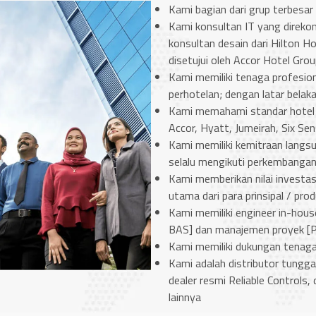
Kami bagian dari grup terbesar
Kami konsultan IT yang direko
konsultan desain dari Hilton H
disetujui oleh Accor Hotel Gro
Kami memiliki tenaga profesion
perhotelan; dengan latar belak
Kami memahami standar hotel o
Accor, Hyatt, Jumeirah, Six S
Kami memiliki kemitraan langs
selalu mengikuti perkembangan 
Kami memberikan nilai investas
utama dari para prinsipal / pro
Kami memiliki engineer in-hou
BAS] dan manajemen proyek [P
Kami memiliki dukungan tenaga
Kami adalah distributor tunggal
dealer resmi Reliable Controls, 
lainnya