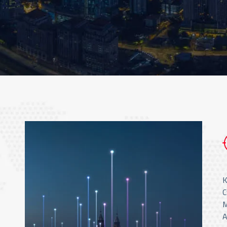
K
C
M
A