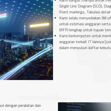
Kami sangat mampu untuk men
Single Line Diagram (SLD), Di
Point markings, Tabulasi detail
Kami selalu menyediakan Bill o
untuk estimasi anggaran ser
(RFP) lengkap untuk tujuan ten
Kami berkompeten untuk memb
anggaran terkait IT lainnya [
dalam menyusun daftar kebutu
ace dengan peralatan dan