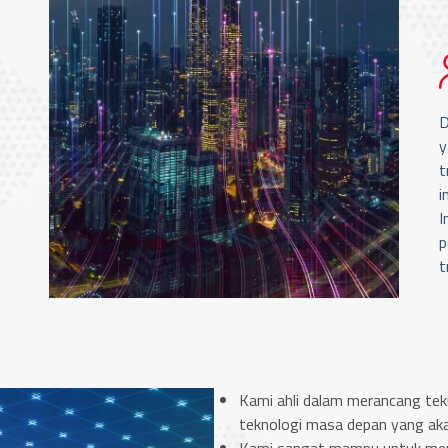
D
y
t
i
I
p
t
Kami ahli dalam merancang tek
teknologi masa depan yang aka