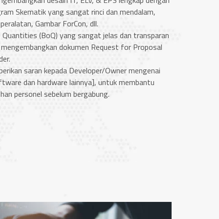
gembangkan desain IT, ELV, & EPS lengkap dengan
agram Skematik yang sangat rinci dan mendalam,
 peralatan, Gambar ForCon, dll.
f Quantities (BoQ) yang sangat jelas dan transparan
ta mengembangkan dokumen Request for Proposal
der.
erikan saran kepada Developer/Owner mengenai
software dan hardware lainnya], untuk membantu
han personel sebelum bergabung.